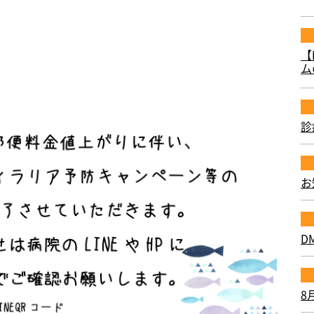
【
ム
診
お
D
8