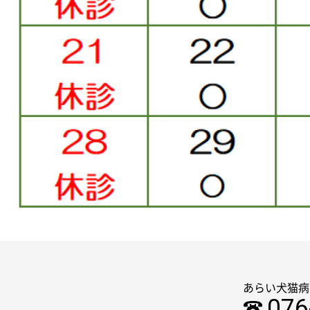
あらい犬猫病
076